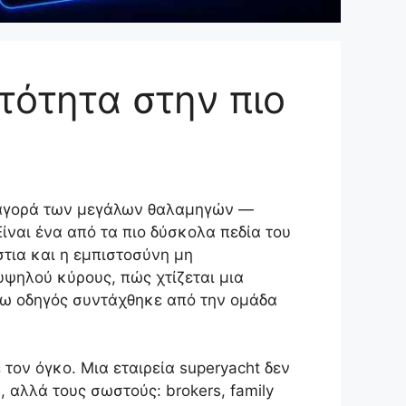
τότητα στην πιο
ην αγορά των μεγάλων θαλαμηγών —
ναι ένα από τα πιο δύσκολα πεδία του
στια και η εμπιστοσύνη μη
υψηλού κύρους, πώς χτίζεται μια
τω οδηγός συντάχθηκε από την ομάδα
ον όγκο. Μια εταιρεία superyacht δεν
, αλλά τους σωστούς: brokers, family