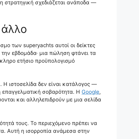
η η στρατηγική σχεδιάζεται ανάποδα —
 άλλο
όσμο των superyachts αυτοί οι δείκτες
 την εβδομάδα· μια πώληση φτάνει τα
όκληρο ετήσιο προϋπολογισμό
. Η ιστοσελίδα δεν είναι κατάλογος —
τη επαγγελματική σοβαρότητα. Η
Google
,
ονται και αλληλεπιδρούν με μια σελίδα
κότητά τους. Το περιεχόμενο πρέπει να
τα. Αυτή η ισορροπία ανάμεσα στην