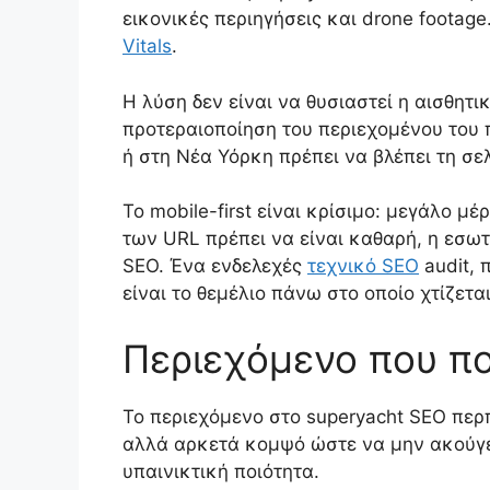
εικονικές περιηγήσεις και drone footage
Vitals
.
Η λύση δεν είναι να θυσιαστεί η αισθητι
προτεραιοποίηση του περιεχομένου του 
ή στη Νέα Υόρκη πρέπει να βλέπει τη σελ
Το mobile-first είναι κρίσιμο: μεγάλο μ
των URL πρέπει να είναι καθαρή, η εσω
SEO. Ένα ενδελεχές
τεχνικό SEO
audit, 
είναι το θεμέλιο πάνω στο οποίο χτίζετ
Περιεχόμενο που πο
Το περιεχόμενο στο superyacht SEO περπ
αλλά αρκετά κομψό ώστε να μην ακούγετ
υπαινικτική ποιότητα.